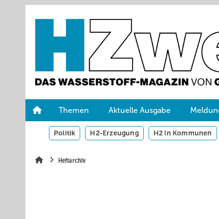
Springe
Skip
Skip
zum
to
to
Hauptinhalt
main
site
navigation
search
Themen
Aktuelle Ausgabe
Meldun
Politik
H2-Erzeugung
H2 in Kommunen
Heftarchiv