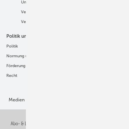
Unternehmen
H2-Motor
Veranstaltungen
Tankstellen
Verbände
Politik und Recht
Technologie
Politik
Digitalisierung
Normung und Zertifizierung
Fertigung und Komponenten
Förderung
Forschung und Entwicklung
Recht
H2-Erzeugung
Produkte
Medien
Menschen und Märkte
Meldungen
Abo- & Leserservice
AGB
Alle Inhalte chronologisch