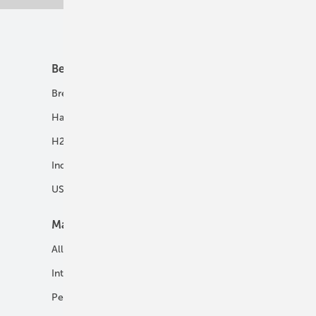
Unsere Themen
Best Practice
Infrastruktur
Brennstoffzelle
H2-Transport
Hausenergie
Netze
H2 in Kommunen
Speicher
Industrie
USV und Autarke Systeme
Markt
Mobilität
Allgemein
E-Fuels und H2-Derivate
International
Fahrzeuge
Personalien
H2 in der Logistik