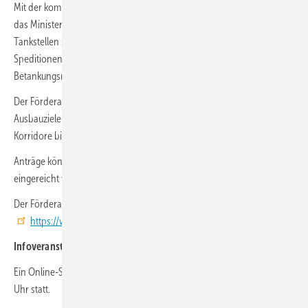
Mit der kombinierten Förderung von Infrastruktur und Fahrzeugen will
das Ministerium das sogenannte Henne-Ei-Problem lösen. Neue
Tankstellen sollen von Anfang an ausgelastet sein, während
Speditionen und Logistikunternehmen verlässliche
Betankungsmöglichkeiten erhalten.
Der Förderaufruf dient auch der Umsetzung der europäischen
Ausbauziele für alternative Kraftstoffinfrastruktur entlang der TEN-V-
Korridore bis 2030.
Anträge können bis 31. Mai 2026 über das Portal easy-Online
eingereicht werden:
https://foerderportal.bund.de/easyonline
Der Förderaufruf und weitere Unterlagen sind hier zu finden:
https://www.ptj.de/foerdermoeglichkeiten/nip/hrs_nfz_2026
Infoveranstaltung und weitere Informationen
Ein Online-Seminar zur Förderung findet am 17. Februar 2026 um 9:30
Uhr statt.