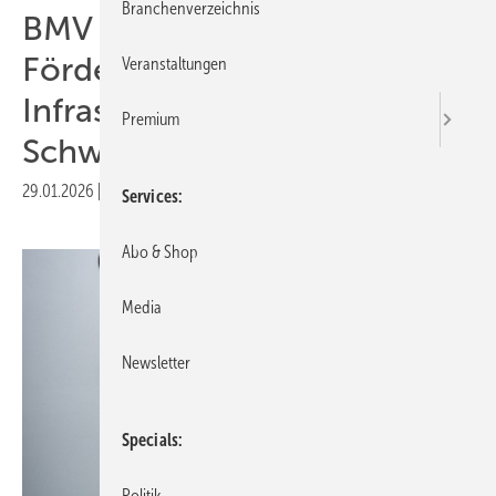
Branchenverzeichnis
BMV startet
Förderprogramm für H2-
Veranstaltungen
Infrastruktur im
Premium
Schwerlastverkehr
29.01.2026
|
Druckvorschau
Services
Abo & Shop
Media
Newsletter
Specials
Politik