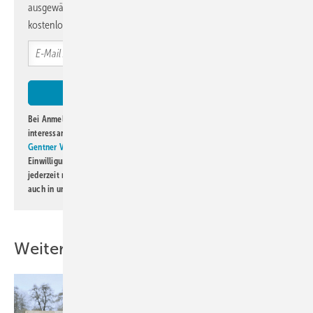
ausgewählte Informationen und Neuigkeiten, gebündelt und
kostenlos direkt ins Postfach.
Bei Anmeldung zu diesem Newsletter bin ich damit einverstanden, über
interessante Verlags- und Online-Angebote
der Marken der Alfons W.
Gentner Verlag GmbH & Co. KG
informiert zu werden. Diese
Einwilligung kann ich jederzeit widerrufen und eine Abmeldung ist
jederzeit möglich. Informationen zum Umgang mit Daten finden Sie
auch in unserer
Datenschutzerklärung
.
Weitere Inhalte