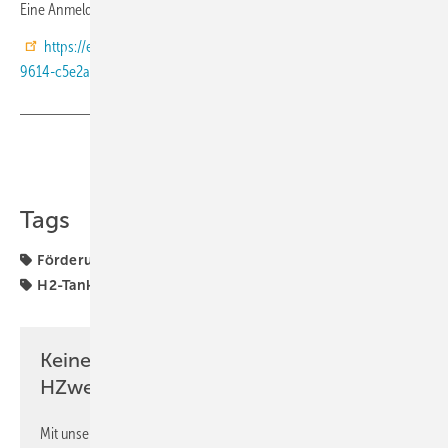
Eine Anmeldung ist hier möglich:
https://events.teams.microsoft.com/event/12acf247-6666-44ed-
9614-c5e2a2aa36e5@cc0f4a00-1bec-4a3e-84ed-3e87b21af56a
Teilen
Link kopieren
Tags
Förderung
H2 in der Logistik
H2-Busse
H2-Lkw
H2-Tankstellen
Mobilität
Keine Zeit? Kein Problem mit dem
HZwei-Newsletter!
Mit unserem Newsletter erhalten Sie regelmäßig von uns