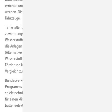
errichtet und bis zu 400 Wasserstoff-Lkw auf die Straße gebracht
werden. Die Förderung umfasst sowohl die Infrastruktur als auch die
Fahrzeuge.
Tankstellenbetreiber können bis zu 50 Prozent der
zuwendungsfähigen Ausgaben für den Bau neuer
Wasserstofftankstellen erstattet bekommen. Voraussetzung ist, dass
die Anlagen die Anforderungen der europäischen AFIR-Verordnung
(Alternative Fuels Infrastructure Regulation) erfüllen. Für neue
Wasserstoff-Lkw der Fahrzeugklassen N2 und N3 beträgt die
Förderung bis zu 80 Prozent der Investitionsmehrausgaben im
Vergleich zu einem Dieselfahrzeug.
Bundesverkehrsminister Patrick Schnieder betont die Bedeutung des
Programms für die Verkehrswende im Güterverkehr: „Wasserstoff
spielt technisch, wirtschaftlich und geopolitisch eine wichtige Rolle
für einen klimafreundlichen Schwerlastverkehr und ergänzt
batterieelektrische Antriebe sinnvoll.“