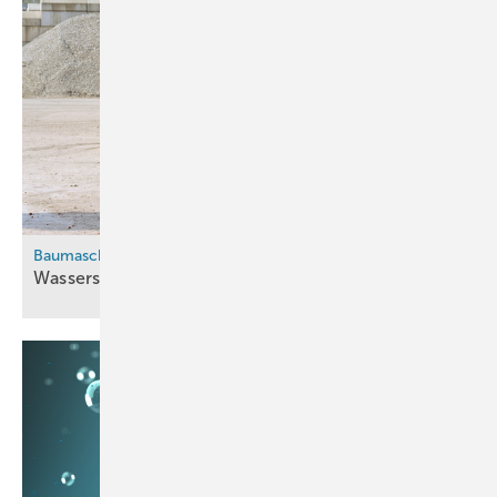
Baumaschinen
Wasserstoff ist teuer und schwer
verfügbar