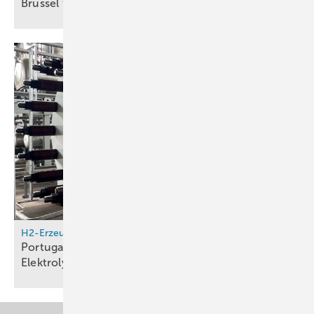
Brüssel für bessere
Investitionsbedingungen
H2-Erzeugung
Portugal: RCT Hydrogen liefert 10-MW-
Elektrolyseur für Hafen von
Sines